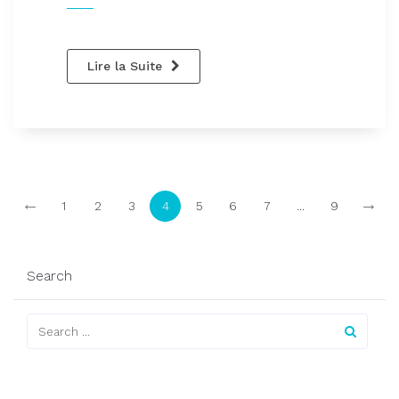
Lire la Suite
←
→
1
2
3
4
5
6
7
...
9
Search