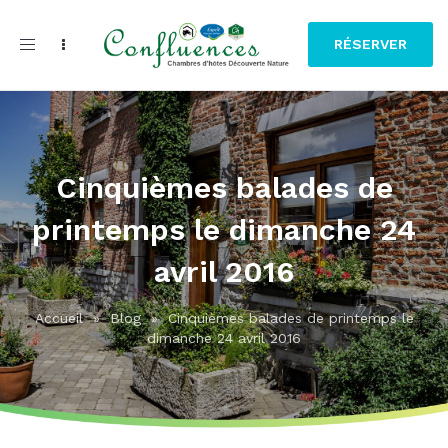
Toggle
RÉSERVER
navigation
Cinquièmes balades de
printemps le dimanche 24
avril 2016
Accueil
»
Blog
»
Cinquièmes balades de printemps le
dimanche 24 avril 2016