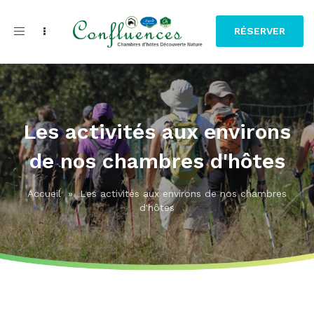
Toggle
RÉSERVER
navigation
Les activités aux environs
de nos chambres d'hôtes
Accueil
»
Les activités aux environs de nos chambres
d'hôtes