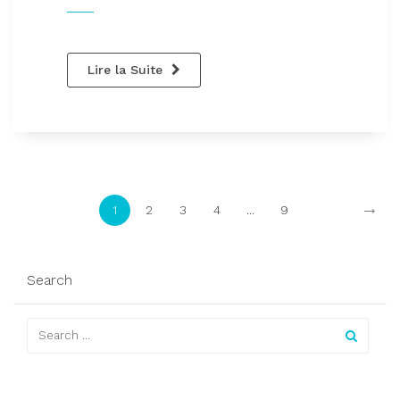
Lire la Suite
→
1
2
3
4
...
9
Search