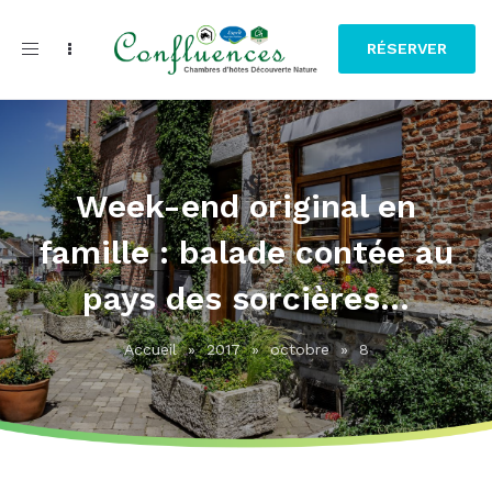
Toggle
RÉSERVER
navigation
Week-end original en
famille : balade contée au
pays des sorcières...
Accueil
»
2017
»
octobre
»
8