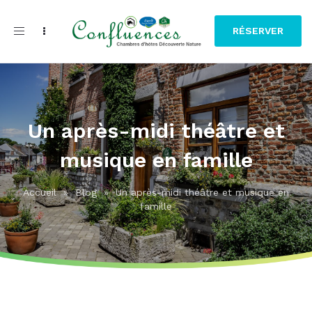
Toggle
RÉSERVER
navigation
Un après-midi théâtre et
musique en famille
Accueil
»
Blog
»
Un après-midi théâtre et musique en
famille