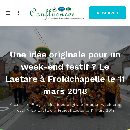
Toggle
RÉSERVER
navigation
Une idée originale pour un
week-end festif ? Le
Laetare à Froidchapelle le 11
mars 2018
Accueil
»
Blog
»
Une idée originale pour un week-end
festif ? Le Laetare à Froidchapelle le 11 mars 2018