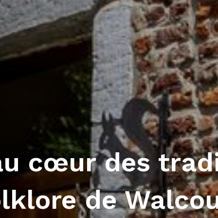
au cœur des trad
olklore de Walcou