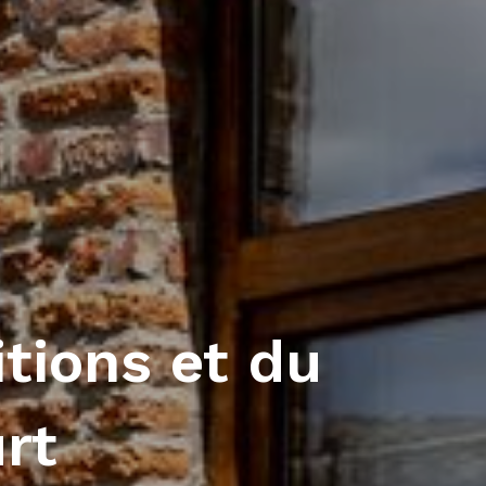
itions et du
rt