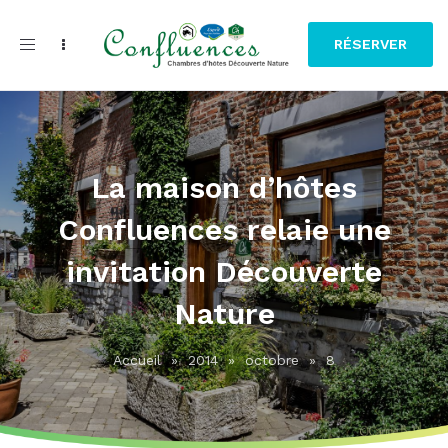
Toggle
RÉSERVER
navigation
La maison d’hôtes
Confluences relaie une
invitation Découverte
Nature
Accueil
»
2014
»
octobre
»
8