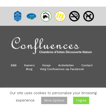
B&B
Kamers
Huisje
Activiteiten
Contact
Blog
Volg Confluences op Facebook
Our site uses cookies to personalize your browsing
©Confluences - Alle rechten voorbehouden. |
Realisatie
Info Bel consulting
- Webhosting
Anagramme
experience.
More Options
I Agree