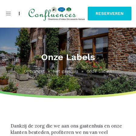
Toggle
RESERVEREN
navigation
Onze Labels
Ontvangst
»
Het gasthuis
»
Onze Labels
Dankzij de zorg die we aan ons gastenhuis en onze
klanten besteden, profiteren we nu van veel