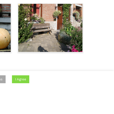
ns
I Agree