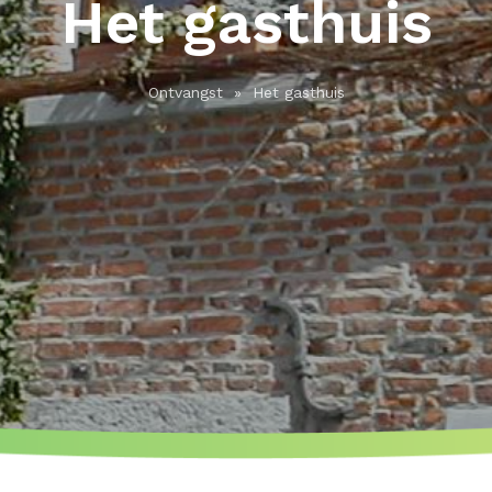
Het gasthuis
Ontvangst
»
Het gasthuis