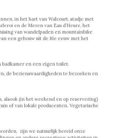
nnen, in het hart van Walcourt, stadje met
arleroi en de Meren van Eau d’Heure, het
kruising van wandelpaden en mountainbike
 van een gebouw uit de 16e eeuw met het
 badkamer en een eigen toilet.
ten, de bezienswaardigheden te bezoeken en
n, alsook (in het weekend en op reservering)
tuin of van lokale producenten. Vegetarische
 worden, zijn we natuurlijk bereid onze
ingen en andere recreatieve activiteiten in