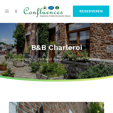
Toggle
RESERVEREN
navigation
B&B Charleroi
Ontvangst
»
Bed and Breakfast
»
B&B Charleroi