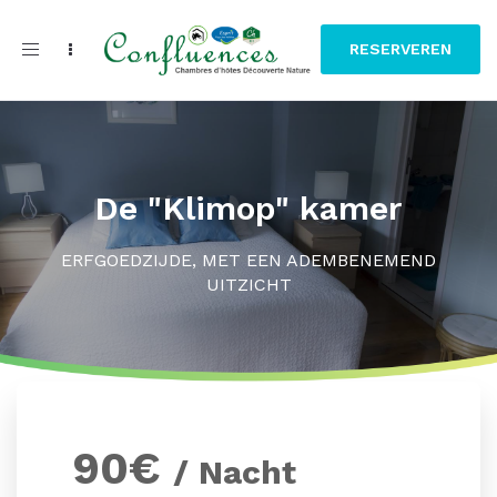
Toggle
RESERVEREN
navigation
De "Klimop" kamer
ERFGOEDZIJDE, MET EEN ADEMBENEMEND
UITZICHT
90
€
/ Nacht