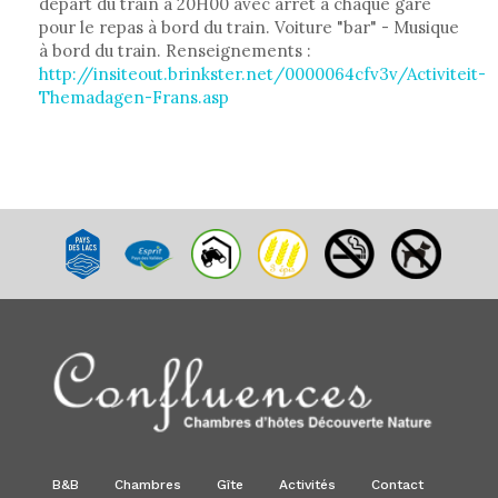
départ du train à 20H00 avec arrêt à chaque gare
pour le repas à bord du train. Voiture "bar" - Musique
à bord du train. Renseignements :
http://insiteout.brinkster.net/0000064cfv3v/Activiteit-
Themadagen-Frans.asp
B&B
Chambres
Gîte
Activités
Contact