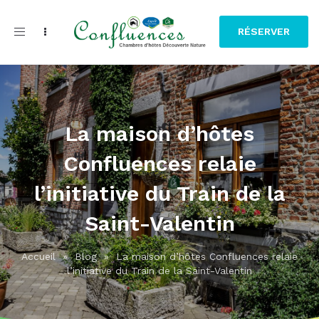
Toggle
RÉSERVER
navigation
La maison d’hôtes
Confluences relaie
l’initiative du Train de la
Saint-Valentin
Accueil
»
Blog
»
La maison d’hôtes Confluences relaie
l’initiative du Train de la Saint-Valentin