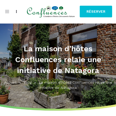
Toggle
RÉSERVER
navigation
La maison d’hôtes
Confluences relaie une
initiative de Natagora
Accueil
»
Blog
»
La maison d’hôtes Confluences relaie une
initiative de Natagora