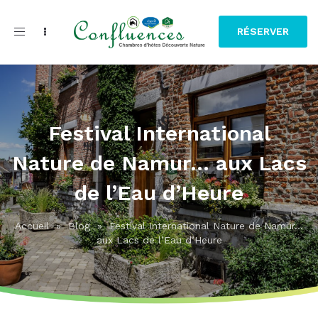
Toggle
RÉSERVER
navigation
Festival International
Nature de Namur... aux Lacs
de l’Eau d’Heure
Accueil
»
Blog
»
Festival International Nature de Namur...
aux Lacs de l’Eau d’Heure